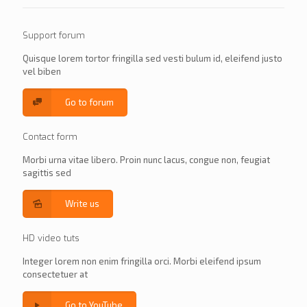
Support forum
Quisque lorem tortor fringilla sed vesti bulum id, eleifend justo
vel biben
Go to forum
Contact form
Morbi urna vitae libero. Proin nunc lacus, congue non, feugiat
sagittis sed
Write us
HD video tuts
Integer lorem non enim fringilla orci. Morbi eleifend ipsum
consectetuer at
Go to YouTube